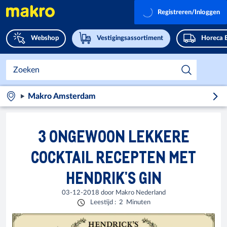
Registreren/Inloggen
Webshop
Vestigingsassortiment
Horeca 
Makro Amsterdam
3 ONGEWOON LEKKERE
COCKTAIL RECEPTEN MET
HENDRIK'S GIN
03-12-2018
door
Makro Nederland
Leestijd
:
2
Minuten