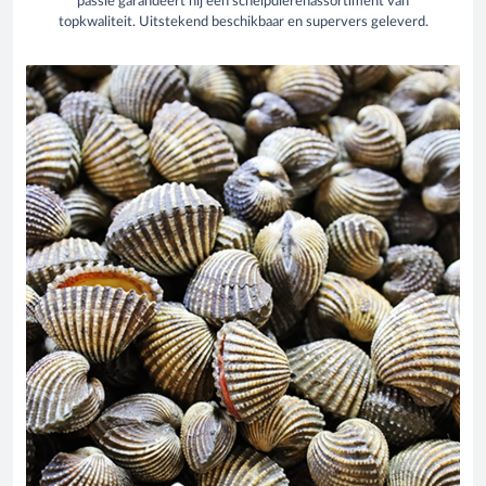
passie garandeert hij een schelpdierenassortiment van
topkwaliteit. Uitstekend beschikbaar en supervers geleverd.