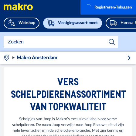
Registreren/Inloggen
Webshop
Vestigingsassortiment
Horeca 
Makro Amsterdam
VERS
SCHELPDIERENASSORTIMENT
VAN TOPKWALITEIT
Schelpjes van Joop is Makro’s exclusieve label voor verse
schelpdieren. De naam Joop verwijst naar Joop Paauwe, die al zijn
hele leven actief is in de schelpdierenbranche. Met zijn kennis en