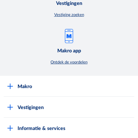
Vestigingen
Vestiging zoeken
Makro app
Ontdek de voordelen
Makro
Over Makro
Vestigingen
Werken bij Makro
Folders
Pers
Informatie & services
Assortiment & acties
Nieuws