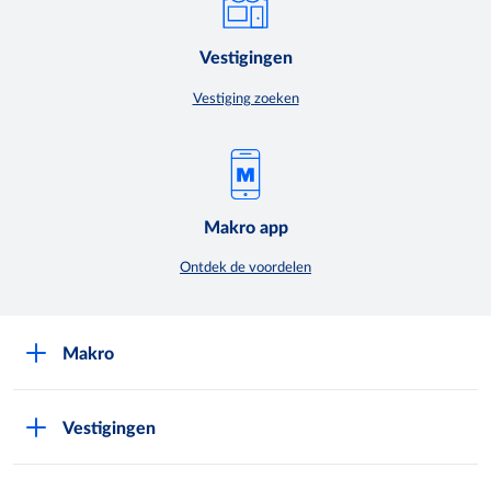
Vestigingen
Vestiging zoeken
Makro app
Ontdek de voordelen
Makro
Over Makro
Vestigingen
Werken bij Makro
Folders
Pers