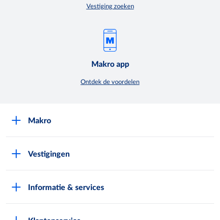
Vestiging zoeken
Makro app
Ontdek de voordelen
Makro
Over Makro
Vestigingen
Werken bij Makro
Folders
Pers
Informatie & services
Assortiment & acties
Nieuws
Pas aanvragen
Eigen merken
Exploitatie buitenterreinen