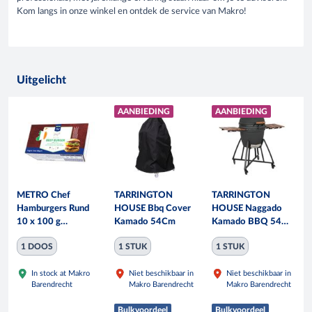
Kom langs in onze winkel en ontdek de service van Makro!
Uitgelicht
AANBIEDING
AANBIEDING
METRO Chef
TARRINGTON
TARRINGTON
Hamburgers Rund
HOUSE Bbq Cover
HOUSE Naggado
10 x 100 g
Kamado 54Cm
Kamado BBQ 54
diepvries
cm mat zwart
1 DOOS
1 STUK
1 STUK
In stock at Makro
Niet beschikbaar in
Niet beschikbaar in
Barendrecht
Makro Barendrecht
Makro Barendrecht
Bulkvoordeel
Bulkvoordeel