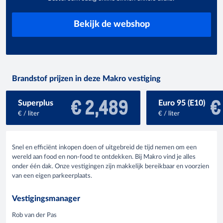
Bekijk de webshop
Brandstof prijzen in deze Makro vestiging
€ 2,489
€
Superplus
Euro 95 (E10)
€ / liter
€ / liter
Snel en efficiënt inkopen doen of uitgebreid de tijd nemen om een
wereld aan food en non-food te ontdekken. Bij Makro vind je alles
onder één dak. Onze vestigingen zijn makkelijk bereikbaar en voorzien
van een eigen parkeerplaats.
Vestigingsmanager
Rob van der Pas