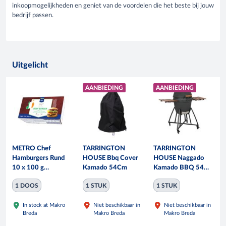
inkoopmogelijkheden en geniet van de voordelen die het beste bij jouw
bedrijf passen.
Uitgelicht
AANBIEDING
AANBIEDING
METRO Chef
TARRINGTON
TARRINGTON
Hamburgers Rund
HOUSE Bbq Cover
HOUSE Naggado
10 x 100 g
Kamado 54Cm
Kamado BBQ 54
diepvries
cm mat zwart
1 DOOS
1 STUK
1 STUK
In stock at Makro
Niet beschikbaar in
Niet beschikbaar in
Breda
Makro Breda
Makro Breda