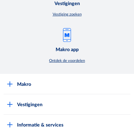
Vestigingen
Vestiging zoeken
Makro app
Ontdek de voordelen
Makro
Over Makro
Vestigingen
Werken bij Makro
Folders
Pers
Informatie & services
Assortiment & acties
Nieuws