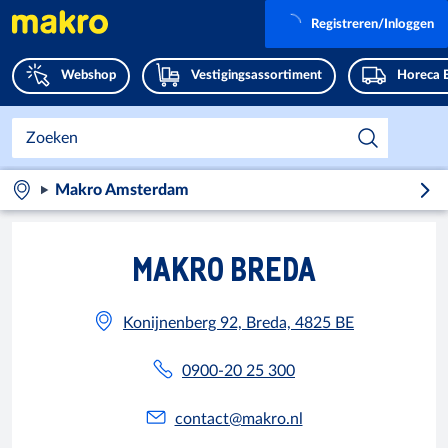
Registreren/Inloggen
Webshop
Vestigingsassortiment
Horeca 
Makro Amsterdam
MAKRO BREDA
Konijnenberg 92, Breda, 4825 BE
0900-20 25 300
contact@makro.nl