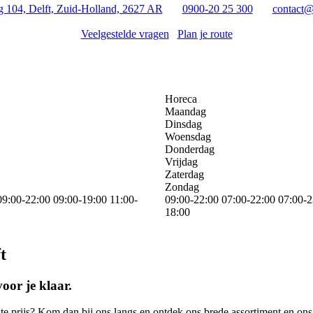
 104, Delft, Zuid-Holland, 2627 AR
0900-20 25 300
contact@
Veelgestelde vragen
Plan je route
Horeca
Maandag
Dinsdag
Woensdag
Donderdag
Vrijdag
Zaterdag
Zondag
09:00-22:00
09:00-19:00
11:00-
09:00-22:00
07:00-22:00
07:00-2
18:00
t
oor je klaar.
e prijs? Kom dan bij ons langs en ontdek ons brede assortiment en ons t