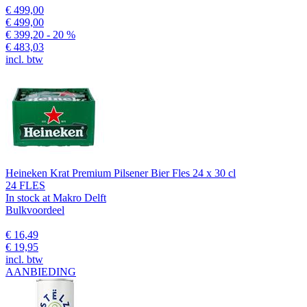
€ 499,00
€ 499,00
€ 399,20
- 20 %
€ 483,03
incl. btw
Heineken Krat Premium Pilsener Bier Fles 24 x 30 cl
24 FLES
In stock at Makro Delft
Bulkvoordeel
€ 16,49
€ 19,95
incl. btw
AANBIEDING