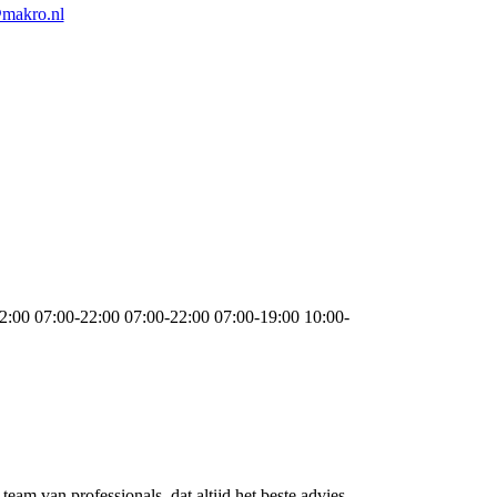
makro.nl
2:00
07:00-22:00
07:00-22:00
07:00-19:00
10:00-
eam van professionals, dat altijd het beste advies