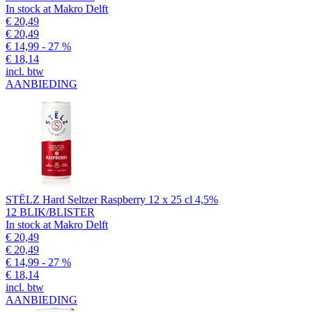
In stock at Makro Delft
€ 20,49
€ 20,49
€ 14,99
- 27 %
€ 18,14
incl. btw
AANBIEDING
STËLZ Hard Seltzer Raspberry 12 x 25 cl 4,5%
12 BLIK/BLISTER
In stock at Makro Delft
€ 20,49
€ 20,49
€ 14,99
- 27 %
€ 18,14
incl. btw
AANBIEDING