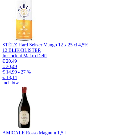
STËLZ Hard Seltzer Mango 12 x 25 cl 4,5%
12 BLIK/BLISTER
In stock at Makro Delft
€ 20,49
€ 20,49
€ 14,99
- 27 %
€ 18,14
incl. btw
AMICALE Rosso Magnum 1,5 l