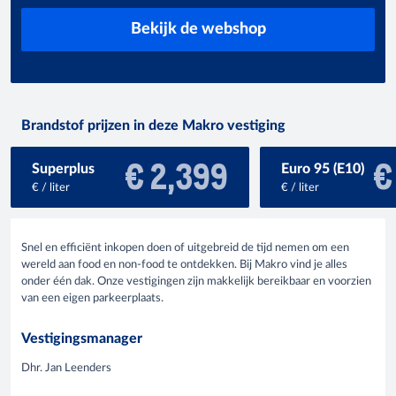
Bekijk de webshop
Brandstof prijzen in deze Makro vestiging
€ 2,399
€
Superplus
Euro 95 (E10)
€ / liter
€ / liter
Snel en efficiënt inkopen doen of uitgebreid de tijd nemen om een
wereld aan food en non-food te ontdekken. Bij Makro vind je alles
onder één dak. Onze vestigingen zijn makkelijk bereikbaar en voorzien
van een eigen parkeerplaats.
Vestigingsmanager
Dhr. Jan Leenders