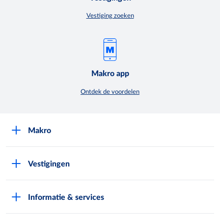
Vestiging zoeken
Makro app
Ontdek de voordelen
Makro
Over Makro
Vestigingen
Werken bij Makro
Folders
Pers
Informatie & services
Assortiment & acties
Nieuws