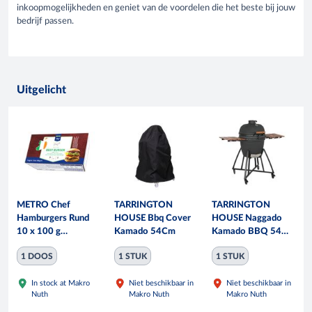
inkoopmogelijkheden en geniet van de voordelen die het beste bij jouw
bedrijf passen.
Uitgelicht
METRO Chef
TARRINGTON
TARRINGTON
Hamburgers Rund
HOUSE Bbq Cover
HOUSE Naggado
10 x 100 g
Kamado 54Cm
Kamado BBQ 54
diepvries
cm mat zwart
1 DOOS
1 STUK
1 STUK
In stock at Makro
Niet beschikbaar in
Niet beschikbaar in
Nuth
Makro Nuth
Makro Nuth