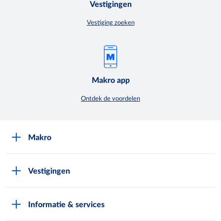
Vestigingen
Vestiging zoeken
Makro app
Ontdek de voordelen
Makro
Over Makro
Vestigingen
Werken bij Makro
Folders
Pers
Informatie & services
Assortiment & acties
Nieuws