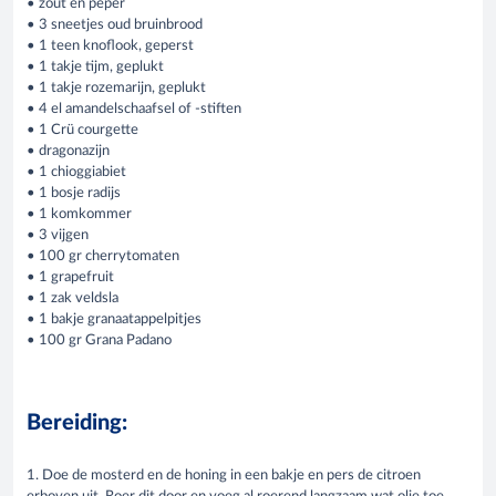
• zout en peper
• 3 sneetjes oud bruinbrood
• 1 teen knoflook, geperst
• 1 takje tijm, geplukt
• 1 takje rozemarijn, geplukt
• 4 el amandelschaafsel of -stiften
• 1 Crü courgette
• dragonazijn
• 1 chioggiabiet
• 1 bosje radijs
• 1 komkommer
• 3 vijgen
• 100 gr cherrytomaten
• 1 grapefruit
• 1 zak veldsla
• 1 bakje granaatappelpitjes
• 100 gr Grana Padano
Bereiding:
1. Doe de mosterd en de honing in een bakje en pers de citroen