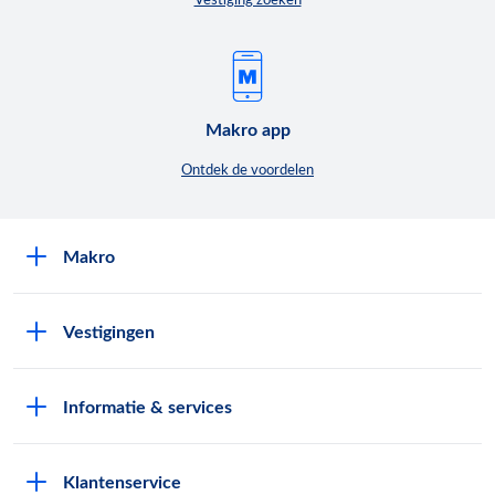
Vestiging zoeken
Makro app
Ontdek de voordelen
Makro
Over Makro
Vestigingen
Werken bij Makro
Folders
Pers
Informatie & services
Assortiment & acties
Nieuws
Pas aanvragen
Eigen merken
Exploitatie buitenterreinen
Klantenservice